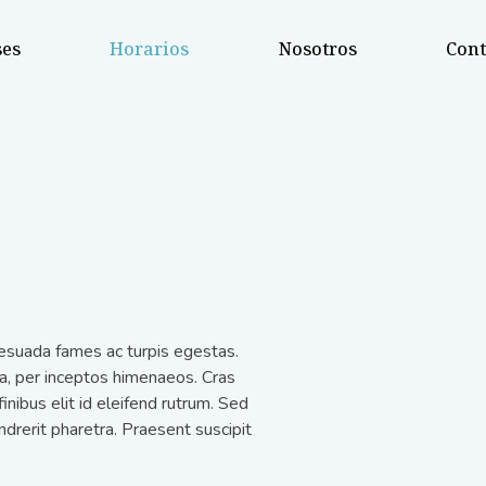
ses
Horarios
Nosotros
Cont
lesuada fames ac turpis egestas.
ra, per inceptos himenaeos. Cras
finibus elit id eleifend rutrum. Sed
drerit pharetra. Praesent suscipit